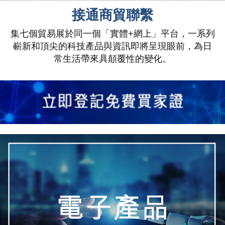
接通商貿聯繫
集七個貿易展於同一個「實體+網上」平台，一系列
嶄新和頂尖的科技產品與資訊即將呈現眼前，為日
常生活帶來具顛覆性的變化。