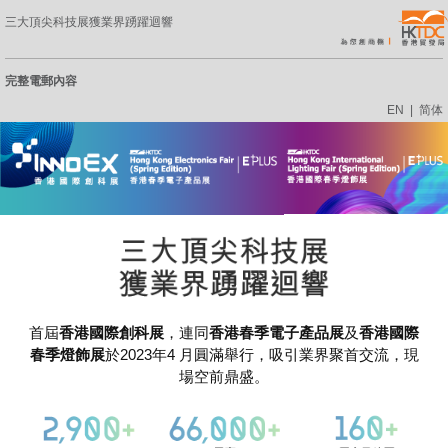
三大頂尖科技展獲業界踴躍迴響
完整電郵內容
EN
|
简体
首屆
香港國際創科展
，連同
香港春季電子產品展
及
香港國際
春季燈飾展
於2023年4 月圓滿舉行，吸引業界聚首交流，現
場空前鼎盛。